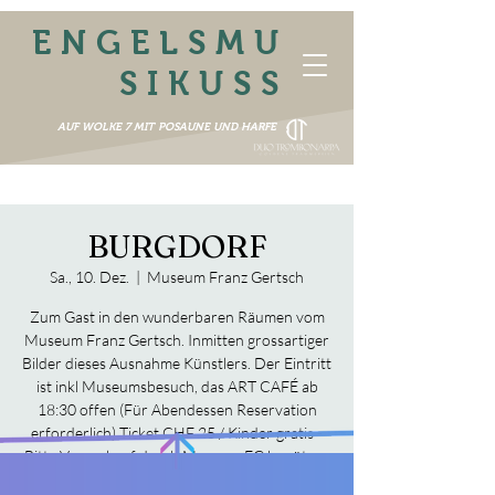
ENGELSMU
SIKUSS
AUF WOLKE 7 MIT POSAUNE UND HARFE
BURGDORF
Sa., 10. Dez.
  |  
Museum Franz Gertsch
Zum Gast in den wunderbaren Räumen vom
Museum Franz Gertsch. Inmitten grossartiger
Bilder dieses Ausnahme Künstlers. Der Eintritt
ist inkl Museumsbesuch, das ART CAFÉ ab
18:30 offen (Für Abendessen Reservation
erforderlich) Ticket CHF 25 / Kinder gratis -
Bitte Vorverkauf durch Museum FG benützen