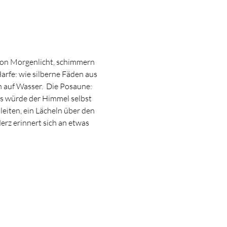
h von Morgenlicht, schimmern 
arfe: wie silberne Fäden aus 
en auf Wasser.  Die Posaune: 
als würde der Himmel selbst 
leiten, ein Lächeln über den 
rz erinnert sich an etwas 