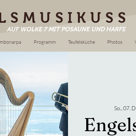
LSMUSIKUSS
AUF WOLKE 7 MIT POSAUNE UND HARFE
ombonarpa
Programm
Teufelsküche
Photos
So., 07. D
Engel