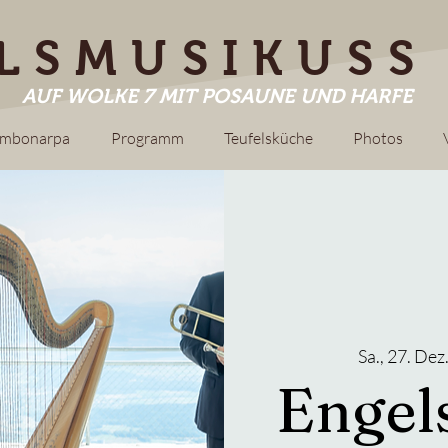
LSMUSIKUSS
AUF WOLKE 7 MIT POSAUNE UND HARFE
ombonarpa
Programm
Teufelsküche
Photos
Sa., 27. Dez
Engel