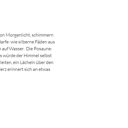
h von Morgenlicht, schimmern 
arfe: wie silberne Fäden aus 
en auf Wasser.  Die Posaune: 
als würde der Himmel selbst 
leiten, ein Lächeln über den 
rz erinnert sich an etwas 